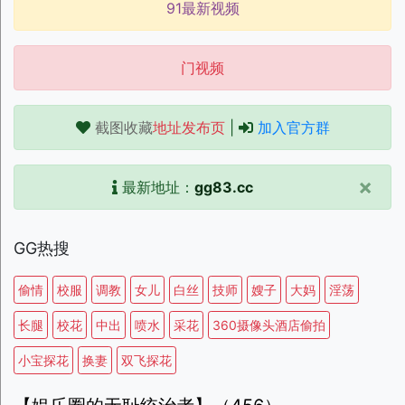
91最新视频
门视频
截图收藏
地址发布页
|
加入官方群
×
最新地址：
gg83.cc
GG热搜
偷情
校服
调教
女儿
白丝
技师
嫂子
大妈
淫荡
长腿
校花
中出
喷水
采花
360摄像头酒店偷拍
小宝探花
换妻
双飞探花