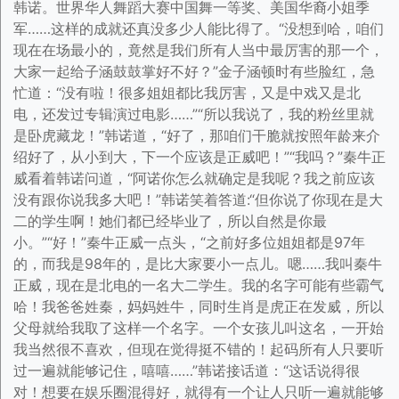
韩诺。世界华人舞蹈大赛中国舞一等奖、美国华裔小姐季
军……这样的成就还真没多少人能比得了。“没想到哈，咱们
现在在场最小的，竟然是我们所有人当中最厉害的那一个，
大家一起给子涵鼓鼓掌好不好？”金子涵顿时有些脸红，急
忙道：“没有啦！很多姐姐都比我厉害，又是中戏又是北
电，还发过专辑演过电影……”“所以我说了，我的粉丝里就
是卧虎藏龙！”韩诺道，“好了，那咱们干脆就按照年龄来介
绍好了，从小到大，下一个应该是正威吧！”“我吗？”秦牛正
威看着韩诺问道，“阿诺你怎么就确定是我呢？我之前应该
没有跟你说我多大吧！”韩诺笑着答道:“但你说了你现在是大
二的学生啊！她们都已经毕业了，所以自然是你最
小。”“好！”秦牛正威一点头，“之前好多位姐姐都是97年
的，而我是98年的，是比大家要小一点儿。嗯……我叫秦牛
正威，现在是北电的一名大二学生。我的名字可能有些霸气
哈！我爸爸姓秦，妈妈姓牛，同时生肖是虎正在发威，所以
父母就给我取了这样一个名字。一个女孩儿叫这名，一开始
我当然很不喜欢，但现在觉得挺不错的！起码所有人只要听
过一遍就能够记住，嘻嘻……”韩诺接话道：“这话说得很
对！想要在娱乐圈混得好，就得有一个让人只听一遍就能够