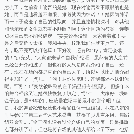
气当中就是带着对喻言隐隐的敌意。姜贞羽也不知道自己是
怎么了，之前看上喻言的是她，现在对喻言看不顺眼的也是
她，而且是越看越不顺眼。难道就因为韩诺？！她因为韩诺
而一下子改变了自己的性取向，并且直接情根深种，对其他
和他亲密的女生就都看不顺眼？唉！这个问题的答案，连姜
贞羽自己都不能够确定。“姜姜说得没错，大家看着点！要
是之后菜确实太多，我和央央、梓琳我们仨就不点了。还
有，吃不完可以打包嘛！正好晚上还有Party，肯定会饿
的！”点完菜。“大家都来做个自我介绍吧！虽然有的人之前
已经公开介绍过了，但也有的人只是向我介绍了自己。还
有，现在在场的都是真正的自己人了，所以可以比之前介绍
得更加详尽一点儿。子涵！从你先来吧，连我都还不认识你
呢。”“啊？！”突然被叫到的金子涵显得有些慌乱，但多年来
的舞台经验又让她很快恢复了镇定，“那个……大家好，我叫
金子涵，是99年的，应该是在场年龄最小的那个吧！但
是，我的舞台经验应该也不会输任何一位姐姐。我在八岁的
时候参加了第三届华人艺术盛典，获得了少儿声乐组、舞蹈
组双金奖……”金子涵也没有过分介绍自己的履历，只是挑重
点部分讲了讲，但也是将在场的其他人都给比了下去，包括