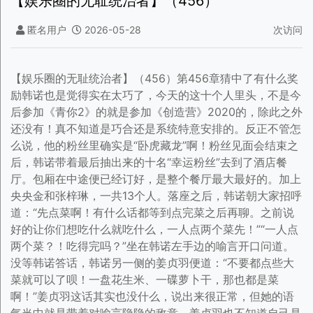
【娱乐圈的无耻统治者】（456）
匿名用户
2026-05-28
次访问
【娱乐圈的无耻统治者】（456）第456章猜中了有什么奖
励韩诺也是觉得实在太巧了，今天的这十个人里头，不是今
后参加《青你2》的就是参加《创造营》2020的，除此之外
还没有！真不知道是巧合还是系统特意安排的。反正不管怎
么说，他的粉丝里确实是“卧虎藏龙”啊！粉丝见面会结束之
后，韩诺带着最后抽出来的十名“幸运粉丝”去到了酒店餐
厅。包厢在中途便已经订好，是整个餐厅最大最好的。加上
央央金和张梓琳，一共13个人。落座之后，韩诺朝大家招呼
道：“先点菜啊！有什么话都等到点完菜之后再聊。之前说
好的让你们想吃什么就吃什么，一人点两个菜先！”“一人点
两个菜？！吃得完吗？”坐在韩诺左手边的喻言开口问道。
没等韩诺答话，韩诺另一侧的姜贞羽便道：“不要都点些大
菜就可以了呗！一盘花生米、一碟萝卜干，那也都是菜
啊！”姜贞羽这话其实也没什么，说出来很正常，但她的语