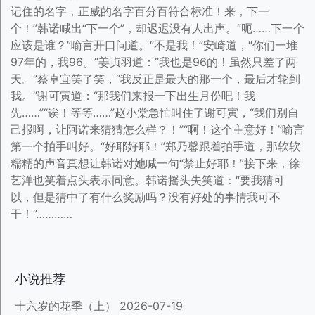
记住的名字，正威的名字百分百符合标准！来，下一
个！”韩诺喊出“下一个”，却迟迟没有人出声。“呃……下一个
应该是谁？”喻言开口问道。“不是我！”安崎道，“你们一堆
97年的，我96。”姜贞羽道：“我也是96的！虽然只差了两
天。”蔡卓宜笑了笑，“我反正是最大的那一个，最后才轮到
我。”谢可寅道：“那我们来报一下出生月份吧！我
先……”“诶！等等……”赵小棠急忙叫住了谢可寅，“我们别自
己报啊，让阿诺来猜猜怎么样？！”“啊！这个主意好！”喻言
第一个拍手叫好。“好耶好耶！”郑乃馨跟着拍手道，那软软
糯糯的声音真想让韩诺对她喊一句“禁止好耶！”接下来，徐
艺洋也笑着点头表示同意。韩诺摇头失笑道：“要我猜可
以，但是猜中了有什么奖励吗？没有好处的事情我可不
干！”…………
小说推荐
十六岁的花季（上）
2026-07-19